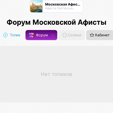
Московская Афиста
Афиста Лаб Москвы и Подпосковья
Форум Московской Афисты
Топик
Форум
0
Солики
Кабинет
Нет топиков