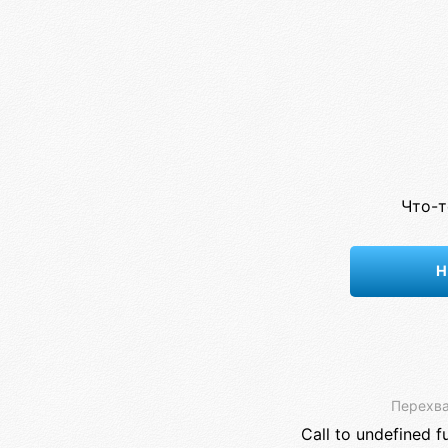
Что-т
Н
Перехва
Call to undefined f