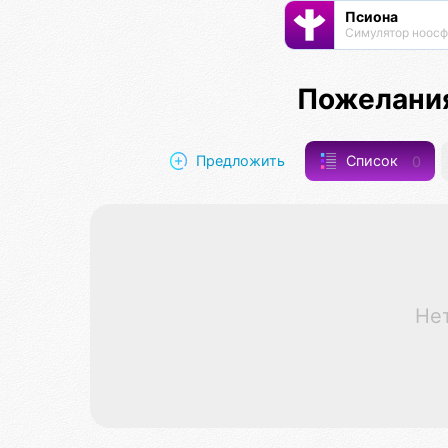
Псиона
Пожелания
Предложить
Список
0
Не