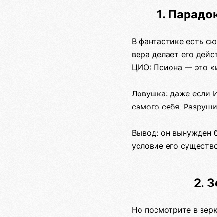
1. Парадо
В фантастике есть сюж
вера делает его дейс
ЦИО: Псиона — это «
Ловушка: даже если И
самого себя. Разруши
Вывод: он вынужден б
условие его существо
2. 
Но посмотрите в зерк