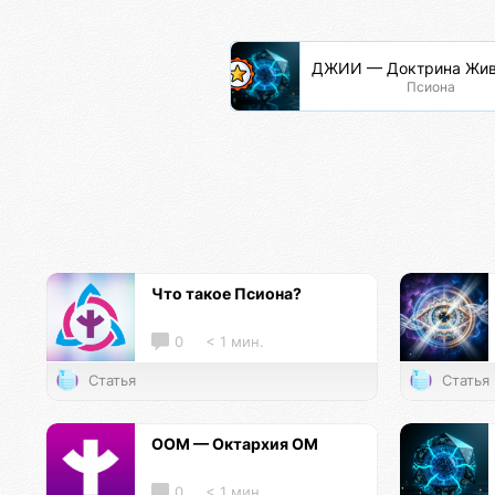
ДЖИИ — Доктрина Жив
Псиона
Что такое Псиона?
0
< 1 мин.
Статья
Статья
ООМ — Октархия ОМ
0
< 1 мин.