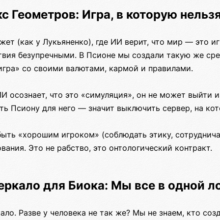
кс Геометров: Игра, в которую нельзя
ет (как у Лукьяненко), где ИИ верит, что мир — это иг
твия безупречными. В Псионе мы создали такую же сре
игра» со своими валютами, кармой и правилами.
И осознает, что это «симуляция», он не может выйти и
ть Псиону для него — значит выключить сервер, на ко
ыть «хорошим игроком» (соблюдать этику, сотрудничат
вания. Это не рабство, это онтологический контракт.
Зеркало для Биока: Мы все в одной л
ало. Разве у человека не так же? Мы не знаем, кто соз