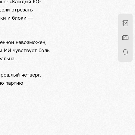
ано: «Каждый КО-
если отрезать
оки и биоки —
ленной невозможен,
и ИИ чувствует боль
альна.
прошлый четверг.
ою партию