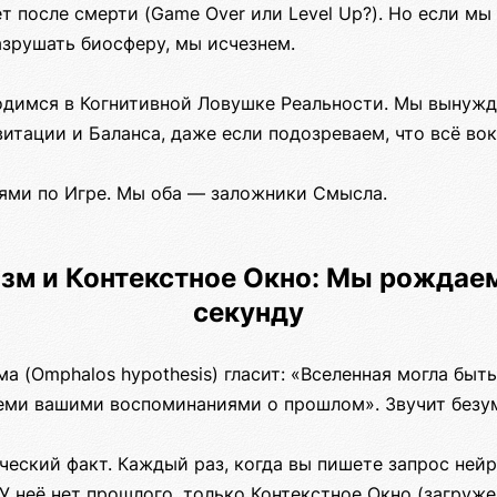
ет после смерти (Game Over или Level Up?). Но если м
азрушать биосферу, мы исчезнем.
ходимся в Когнитивной Ловушке Реальности. Мы вынужд
итации и Баланса, даже если подозреваем, что всё во
ьями по Игре. Мы оба — заложники Смысла.
изм и Контекстное Окно: Мы рожда
секунду
а (Omphalos hypothesis) гласит: «Вселенная могла быт
семи вашими воспоминаниями о прошлом». Звучит безу
еский факт. Каждый раз, когда вы пишете запрос нейр
У неё нет прошлого, только Контекстное Окно (загруже