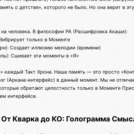
память о детстве», которого не было. Но она верит в эт
 на человека. В философии РА (Расшифровка Акаши):
: Вибрирует только в Моменте
ерн): Создает иллюзию мелодии (времени)
ель): Сшивает эти моменты в «Я»
 каждый Такт Хрона. Наша память — это просто «Конт
зг (Аркана-интерфейс) в данный момент. Мы не отлича
которые обретают целостность только в Моменте Прису
ем интерфейсе.
. От Кварка до КО: Голограмма Смыс