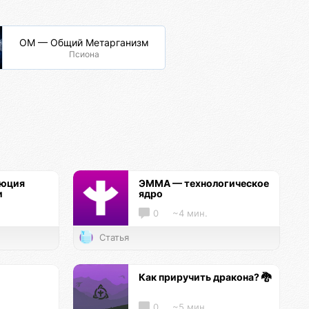
ОМ — Общий Метарганизм
Псиона
люция
ЭММА — технологическое
и
ядро
0
~4 мин.
Статья
Как приручить дракона? 🐉
0
~5 мин.