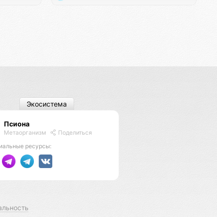
Экосистема
Псиона
Метаорганизм
Поделиться
иальные ресурсы:
альность