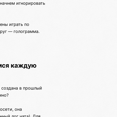
ы начнем игнорировать
ены играть по
круг — голограмма.
емся каждую
ь создана в прошлый
мно?
осети, она
нный лог чата). Для