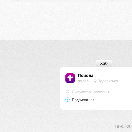
Хаб
Псиона
psiona
Поделиться
Cимулятор ноосферы
Подписаться
1995–2