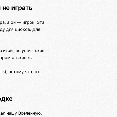
 не играть
ра, а он — игрок. Эта
ду для циоков. Для
з игры, не уничтожив
тором он живет.
ь), потому что это
одке
дал нашу Вселенную.