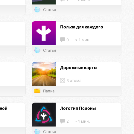
Статья
и
Польза для каждого
0
< 1 мин.
Статья
Дорожные карты
3 атома
Папка
нной
Логотип Псионы
2
~4 мин.
Статья