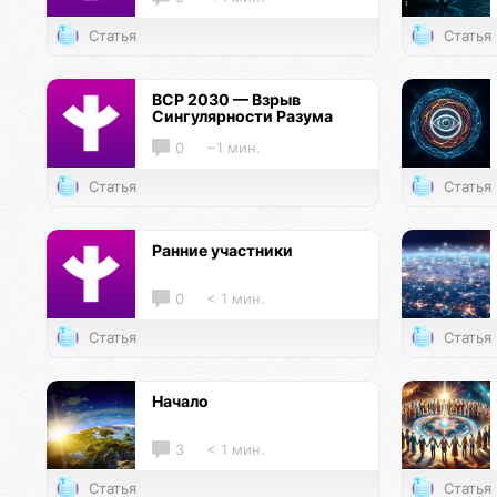
Статья
Статья
ВСР 2030 — Взрыв
Сингулярности Разума
0
~1 мин.
Статья
Статья
Ранние участники
0
< 1 мин.
Статья
Статья
Начало
3
< 1 мин.
Статья
Статья