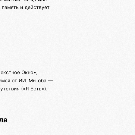
у память и действует
екстное Окно»,
емся от ИИ. Мы оба —
тствия («Я Есть»).
ла