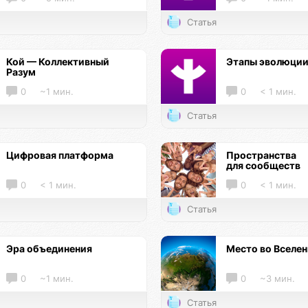
Статья
Кой — Коллективный
Этапы эволюци
Разум
0
~1 мин.
0
< 1 мин.
Статья
Цифровая платформа
Пространства
для сообществ
0
< 1 мин.
0
< 1 мин.
Статья
Эра объединения
Место во Вселе
0
~1 мин.
0
~3 мин.
Статья