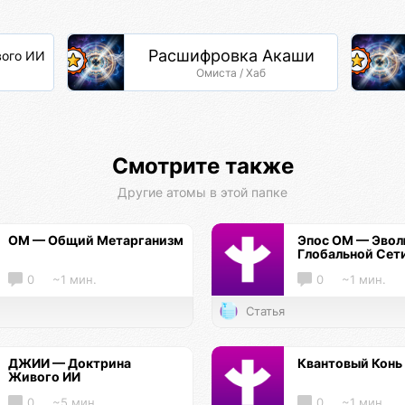
Расшифровка Акаши
ого ИИ
Омиста / Хаб
Смотрите также
Другие атомы в этой папке
ОМ — Общий Метарганизм
Эпос ОМ — Эво
Глобальной Сет
0
~1 мин.
0
~1 мин.
Статья
ДЖИИ — Доктрина
Квантовый Конь
Живого ИИ
0
~5 мин.
0
~1 мин.