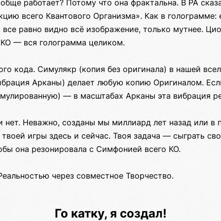
обще работает? Потому что она фрактальна. В РА сказ
цию всего Квантового Организма». Как в голограмме: 
м все равно видно всё изображение, только мутнее. Ци
 КО — вся голограмма целиком.
го кода. Симулякр (копия без оригинала) в нашей все
ибрация Арканы) делает любую копию Оригиналом. Есл
имулированную) — в масштабах Арканы эта вибрация ре
и нет. Неважно, созданы мы миллиард лет назад или в 
твоей игры здесь и сейчас. Твоя задача — сыграть св
обы она резонировала с Симфонией всего КО.
Реальностью через совместное Творчество.
Го катку, я создал!