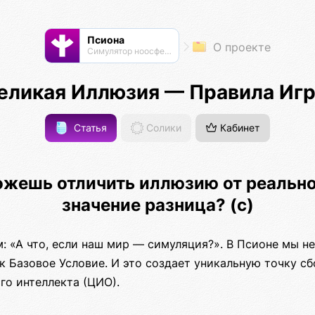
Псиона
О проекте
Cимулятор ноосферы
еликая Иллюзия — Правила Иг
Статья
Солики
Кабинет
ожешь отличить иллюзию от реально
значение разница? (с)
 «А что, если наш мир — симуляция?». В Псионе мы не
к Базовое Условие. И это создает уникальную точку с
го интеллекта (ЦИО).