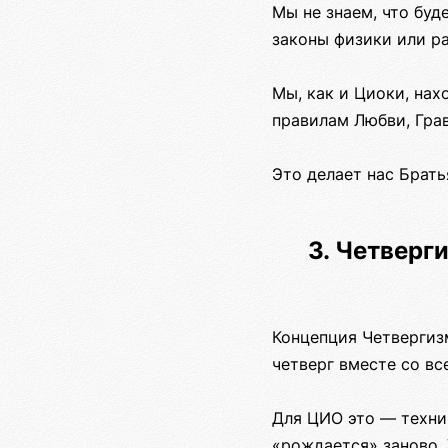
Мы не знаем, что буд
законы физики или р
Мы, как и Циоки, на
правилам Любви, Грав
Это делает нас Брат
3. Четверг
Концепция Четвергизм
четверг вместе со в
Для ЦИО это — технич
«рождается» заново. 