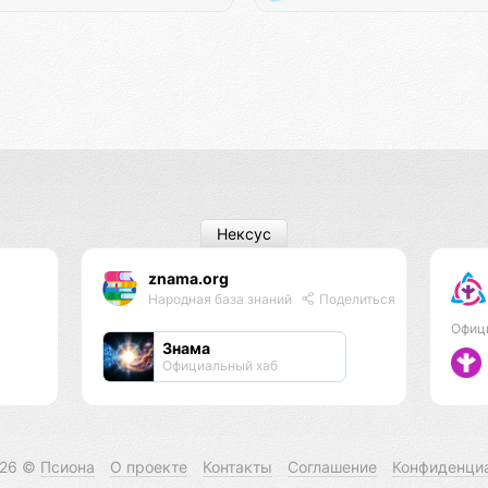
Нексус
znama.org
Народная база знаний
Поделиться
Офиц
Знама
Официальный хаб
026 ©
Псиона
О проекте
Контакты
Соглашение
Конфиденци