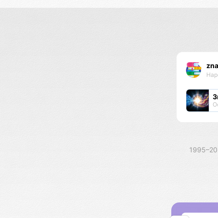
zn
Нар
З
О
1995–2