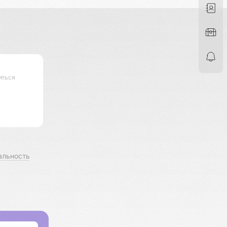
иться
альность