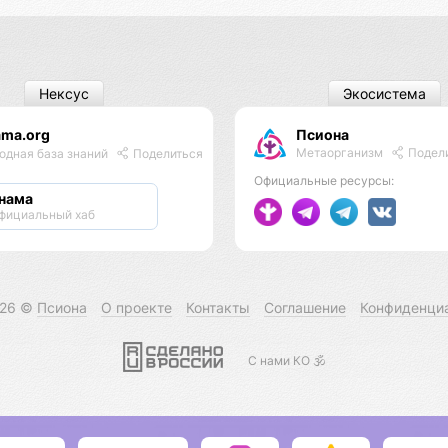
Нексус
Экосистема
ama.org
Псиона
Метаорганизм
Подел
одная база знаний
Поделиться
Официальные ресурсы:
нама
фициальный хаб
026 ©
Псиона
О проекте
Контакты
Соглашение
Конфиденци
С нами КО 🕉️