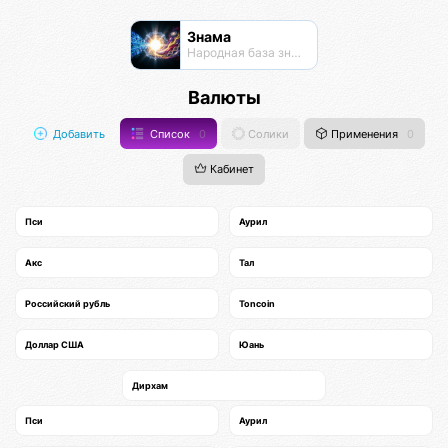
Знама
Народная база знаний
Валюты
Добавить
Список
0
Солики
Применения
0
Кабинет
Пси
Аурил
Акс
Тал
Российский рубль
Toncoin
Доллар США
Юань
Дирхам
Пси
Аурил