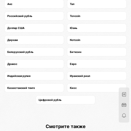
Акс
Тал
Российский рубль
Toncoin
Доллар США
Юань
Дирхам
Notcoin
Белорусский рубль
Биткоин
Дракос
Евро
Индийская рупия
Иранский риал
Казахстанский тенге
Киос
Цифровой рубль
Смотрите также