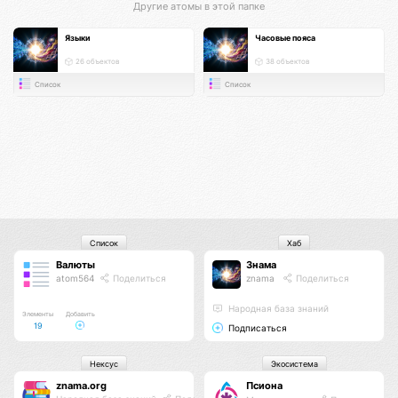
Другие атомы в этой папке
Языки
Часовые пояса
26 объектов
38 объектов
Список
Список
Список
Хаб
Валюты
Знама
atom564
Поделиться
znama
Поделиться
Народная база знаний
Элементы
Добавить
19
Подписаться
Нексус
Экосистема
znama.org
Псиона