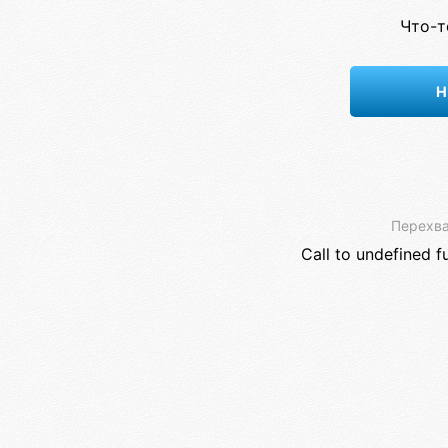
Что-т
Н
Перехва
Call to undefined f