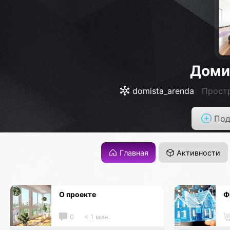
Доми
domista_arenda
Простр
Под
Главная
Активности
О проекте
Ф
0
< 1 мин.