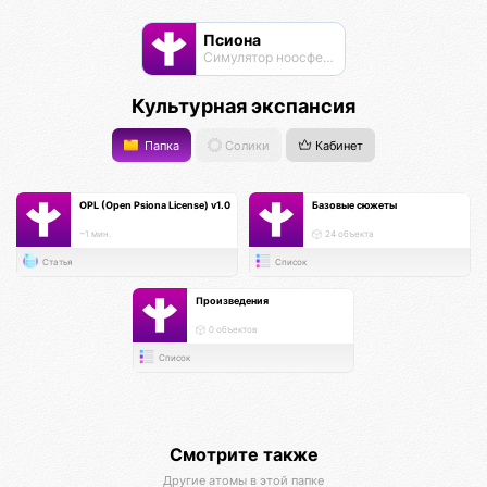
Псиона
Cимулятор ноосферы
Культурная экспансия
Папка
Солики
Кабинет
OPL (Open Psiona License) v1.0
Базовые сюжеты
~1 мин.
24 объекта
Статья
Список
Произведения
0 объектов
Список
Смотрите также
Другие атомы в этой папке