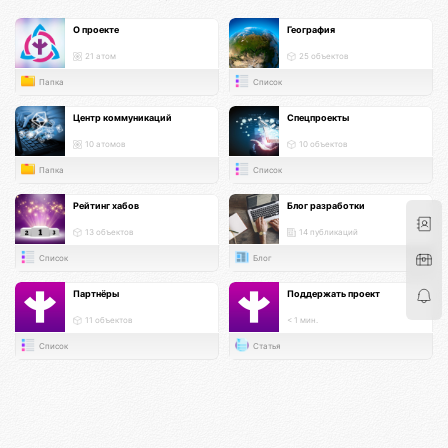
О проекте
География
21 атом
25 объектов
Папка
Список
Центр коммуникаций
Спецпроекты
10 атомов
10 объектов
Папка
Список
Рейтинг хабов
Блог разработки
13 объектов
14 публикаций
Список
Блог
Партнёры
Поддержать проект
11 объектов
< 1 мин.
Список
Статья