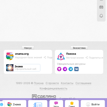
Нексус
Экосистема
znama.org
Псиона
Народная база знаний
Поделиться
Метаорганизм
Поделиться
Официальные ресурсы:
Знама
Официальный хаб
1995–2026 ©
Псиона
О проекте
Контакты
Соглашение
Конфиденциальность
С нами КО 🕉️
Zнама
Войти
Чаты
Гринд