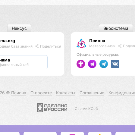
Нексус
Экосистема
ama.org
Псиона
Метаорганизм
Подел
одная база знаний
Поделиться
Официальные ресурсы:
нама
фициальный хаб
026 ©
Псиона
О проекте
Контакты
Соглашение
Конфиденци
С нами КО 🕉️