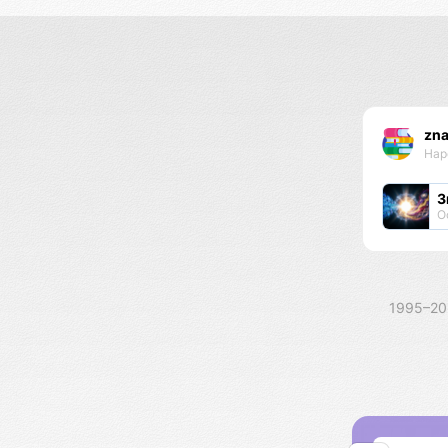
zn
Нар
З
О
1995–2