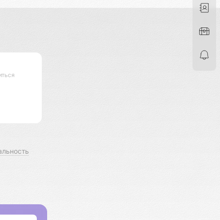
иться
альность