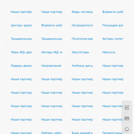
Наши партнёры
Наши партнеры
Виды питомцев
Форматы работы спе
Центры здоровья
Форматы работы йога-мастеров
Нутрициологи
Площадки для танц 
Танцевальные проекты
Танцевальные услуги
Политические темы
Авторы политическо
Темы МД-движения
Авторы МД-контента
Эмуляторы
Нексусы
Лидеры движения
Направления коучинга
Учебные дисциплины
Наши партнеры
Наши партнеры
Наши партнёры
Наши партнеры
Наши партнеры
Наши партнеры
Наши партнеры
Наши партнеры
Наши партнеры
Наши партнеры
Наши партнеры
Наши партнеры
Наши партнеры
Наши партнеры
Наши партнеры
Наши партнеры
Наши партнеры
Наши партнеры
Рейтинг хаба-хаба
База знаний криптоиндустрии
Литературные авто