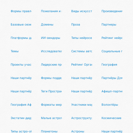
Формы правления
Пожелания и предложения
Виды искусств
Произведения
Базовые сюжеты
Домены
Проза
Партнеры
Платформы для ИИ-разработчиков
ИИ-вендоры
Типы нейросетей
Рейтинг нейросетей
Темы
Исследователи
Системы автоматизации
Социальные платфо
Проекты участников
Лидерские программы
Рейтинг Организаторов Афиста
География
Наши партнёры
Формы поддержки
Наши партнёры
Партнёры Домиста 
Наши партнёры
Теги Пространств Домиста
Наши партнёры
Афишл-партнёры
География Афиста Лаб
Форматы мероприятий
Участники маркета
Волонтёры
Экстатик-диджеи
Малые астротела
Астроструктуры
Космические станци
Типы астро-объектов
Планетоны
Астроны
Наши партнёры