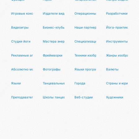
Игровые консоли
Издатели видеоигр
Операционные системы
Разработчики видео
Видеоигры
Бизнес-клубы
Наши партнеры
Йога-практики
Студии йоги
Мастера энергопрактик
Специализации
Инструменты для м
Рекламные агентства
Фреймворки
Техники изобразительного искусства
Жанры изобразитель
Абсолютно мощный рейтинг
Фотографы
Языки программирования и разметки
Валюты
Языки
Танцевальные направления
Города
Страны и юрисдикци
Преподаватели танцев
Школы танцев
Веб-студии
Художники