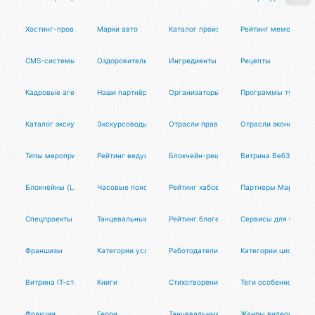
Хостинг-провайдеры
Марки авто
Каталог производителей
Рейтинг мемов
CMS-системы
Оздоровительные практики
Ингредиенты блюд
Рецепты
Кадровые агентства
Наши партнёры
Организаторы туров
Программы туров
Каталог экскурсий
Экскурсоводы
Отрасли права
Отрасли экономики
Типы мероприятий
Рейтинг ведущих
Блокчейн-решения
Витрина Веб3-старт
Блокчейны (LAYER-1)
Часовые пояса
Рейтинг хабов
Партнеры Маркетун
Спецпроекты
Танцевальные фотографы
Рейтинг блогеров
Сервисы для блогер
Франшизы
Категории услуг
Работодатели
Категории цифровых
Витрина IT-стартапов
Книги
Стихотворения
Теги особенностей
Фракции
Герои
Танцевальные диджеи
Жанры видеоигр