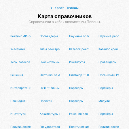
← Карта Псионы
Карта справочников
Справочники в хабах экосистемы Псионы.
Рейтинг ИИ-редакторов кода (IDE)
Провайдеры
Научные области
Научные работы
Участники
Типы реестров советов
Каталог реестров советов
Каталог идей логосо
Типы логосов
Экосистемные логосы
Институты
Провайдеры
Решения
Охотники за Адской Пеной
Симбиор — Фабрика ОМ
Организмы Разума 
Интерпретации Акаши
ПУФ — личный циок
Партнёры
Партнёры
Площадки
Проекты
Партнеры
Модули
Институты
Архитектуры Пуфлера
Решения для инференса нейросетей
Партнёры
Политические режимы
Государственные гео-модели
Политические роли
Политические лиде