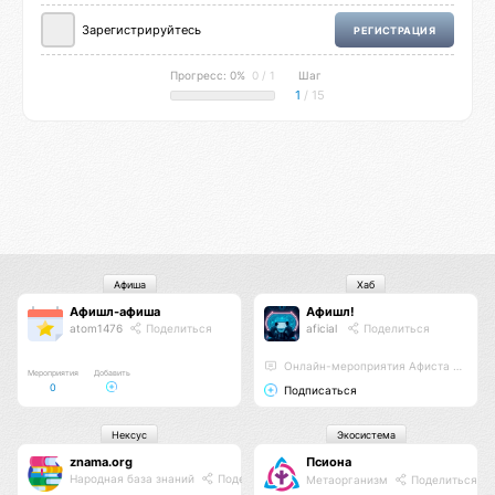
Зарегистрируйтесь
РЕГИСТРАЦИЯ
Прогресс: 0%
0 / 1
Шаг
1
/ 15
Афиша
Хаб
Афишл-афиша
Афишл!
atom1476
Поделиться
aficial
Поделиться
Онлайн-мероприятия Афиста Лаб
Мероприятия
Добавить
0
Подписаться
Нексус
Экосистема
znama.org
Псиона
Народная база знаний
Поделиться
Метаорганизм
Поделиться