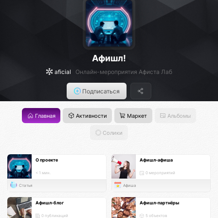
Афишл!
aficial
Онлайн-мероприятия Афиста Лаб
Подписаться
Главная
Активности
Маркет
Альбомы
Солики
О проекте
Афишл-афиша
< 1 мин.
0 мероприятий
Статья
Афиша
Афишл-блог
Афишл-партнёры
0 публикаций
5 объектов