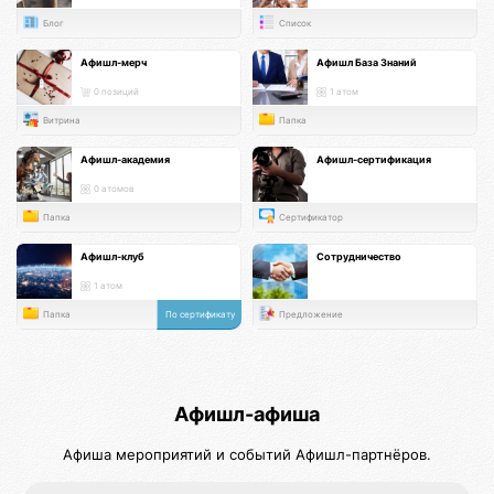
Блог
Список
Афишл-мерч
Афишл База Знаний
0 позиций
1 атом
Витрина
Папка
Афишл-академия
Афишл-сертификация
0 атомов
Папка
Сертификатор
Афишл-клуб
Сотрудничество
1 атом
Папка
По сертификату
Предложение
Афишл-афиша
Афиша мероприятий и событий Афишл-партнёров.