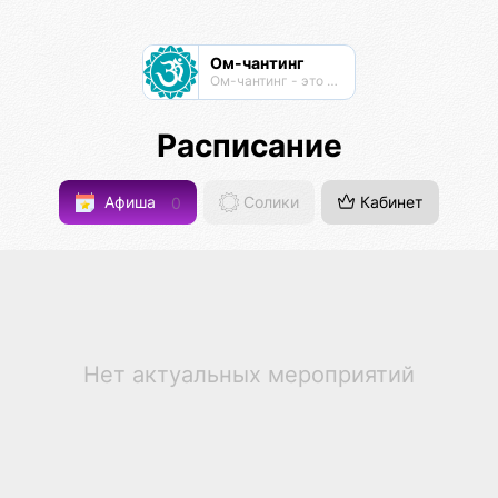
Ом-чантинг
Ом-чантинг - это групповая практика пропевания звука Ом
Расписание
Афиша
0
Солики
Кабинет
Нет актуальных мероприятий