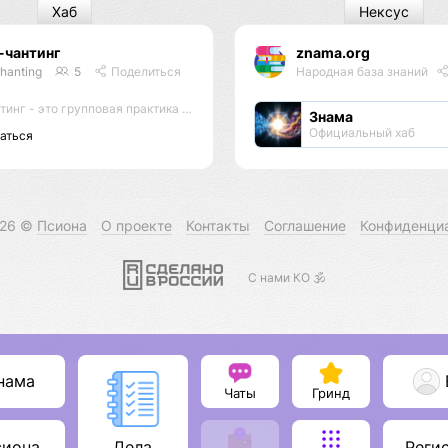
Хаб
Нексус
-чантинг
znama.org
hanting
5
Поделиться
Народная база знаний
 - это групповая практика пропевания звука Ом
Знама
Официальный хаб
аться
026 ©
Псиона
О проекте
Контакты
Соглашение
Конфиденци
С нами КО 🕉️
нама
Чаты
Гринд
сиона
Реги
Дела