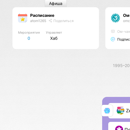
Афиша
Расписание
Ом
atom1265
Поделиться
omc
Ом-чантинг
Мероприятия
Управляет
0
Хаб
Подпис
1995–2
Z
П