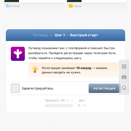
Статья
Папка
Путевод
•
Шаг 1
—
Быстрый старт
Путевод познакомит вас с платформой и поможет быстро
разобраться. Пройдите регистрацию через телеграм-бота,
чтобы перейти к следующему шагу.
Регистрация занимает
10 секунд
— никаких
данных вводить не нужно.
Зарегистрируйтесь
РЕГИСТРАЦИЯ
Прогресс: 0%
0 / 1
Шаг
1
/ 15