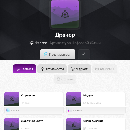
Дракор
dracore
Архитектура Цифровой Жизни
Подписаться
Главная
Активности
Маркет
Альбомы
Солики
О проекте
Модули
< 1 мин.
14 объектов
Статья
Список
Дорожная карта
Спецификация
< 1 мин.
0 атомов