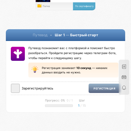
Папка
По сертификату
Путевод
•
Шаг 1
—
Быстрый старт
Путевод познакомит вас с платформой и поможет быстро
разобраться. Пройдите регистрацию через телеграм-бота,
чтобы перейти к следующему шагу.
Регистрация занимает
10 секунд
— никаких
данных вводить не нужно.
Зарегистрируйтесь
РЕГИСТРАЦИЯ
Прогресс: 0%
0 / 1
Шаг
1
/ 15