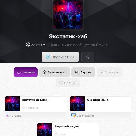
Экстатик-хаб
ecstatic
Официальное сообщество Омисты
Подписаться
Главная
Активности
Маркет
Альбомы
Солики
Экстатик-диджеи
Сертификация
4 объекта
Список
Сертификатор
Закрытый раздел
1 атом