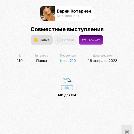
Барни Котариен
Кот-пианист
Совместные выступления
Папка
Солики
Кабинет
ID
Тип атома
Поделиться
Дата создания
210
Папка
folder210
16 февраля 2023
MD для ИИ