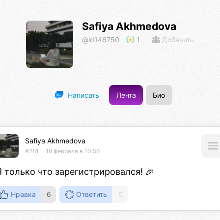
Safiya Akhmedova
@id146750
1
Добавить
Лента
Био
Написать
Safiya Akhmedova
#281
18 февраля в 10:56
Я только что зарегистрировался! 🎉
Нравка
6
Ответить
0