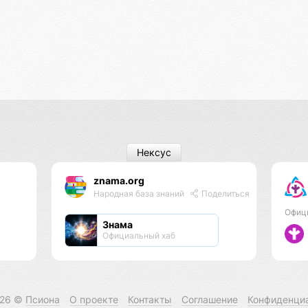
Нексус
znama.org
Народная база знаний
Поделиться
Офиц
Знама
Официальный хаб
026 ©
Псиона
О проекте
Контакты
Соглашение
Конфиденци