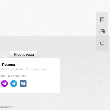
Экосистема
Псиона
Метаорганизм
Поделиться
иальные ресурсы:
альность