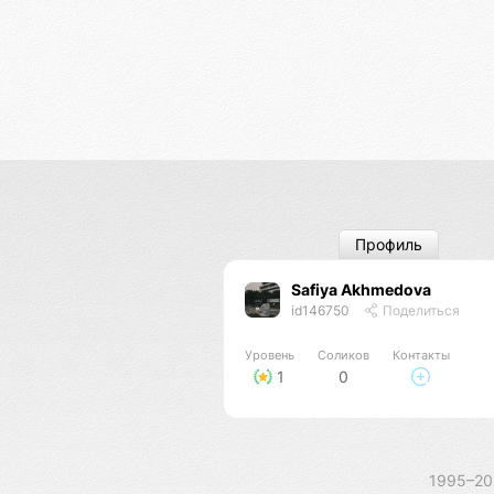
Профиль
Safiya Akhmedova
id146750
Поделиться
Уровень
Соликов
Контакты
1
0
1995–2