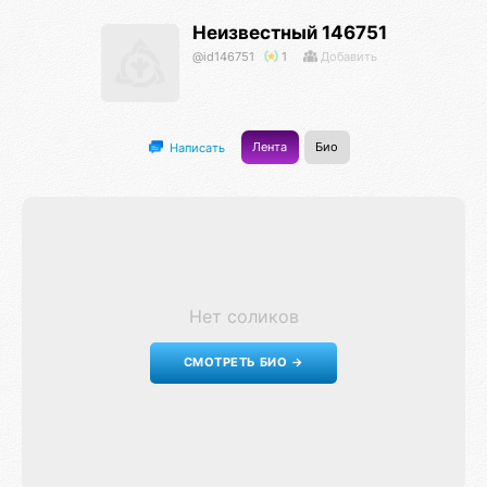
Неизвестный 146751
@id146751
1
Добавить
Лента
Био
Написать
Нет соликов
СМОТРЕТЬ БИО →