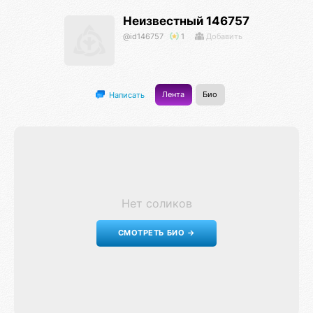
Неизвестный 146757
@id146757
1
Добавить
Лента
Био
Написать
Нет соликов
СМОТРЕТЬ БИО →