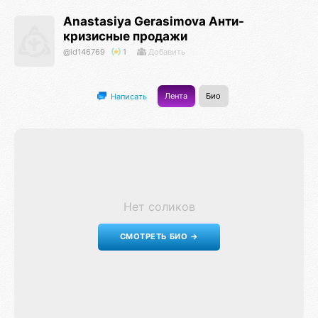
Anastasiya Gerasimova Анти-
кризисные продажи
@id146769
1
Добавить
Лента
Био
Написать
Нет соликов
СМОТРЕТЬ БИО →