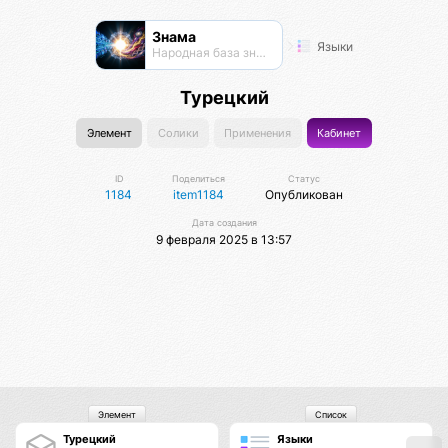
Знама
Языки
Народная база знаний
Турецкий
Элемент
Солики
Применения
Кабинет
ID
Поделиться
Статус
1184
item1184
Опубликован
Дата создания
9 февраля 2025 в 13:57
Элемент
Список
Турецкий
Языки