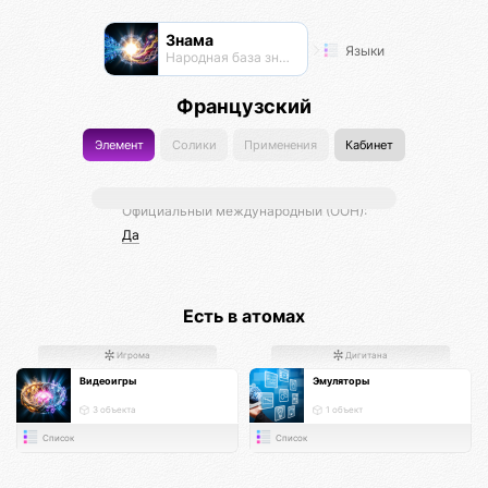
Знама
Языки
Народная база знаний
Французский
Элемент
Солики
Применения
Кабинет
Официальный международный (ООН):
Да
Есть в атомах
Игрома
Дигитана
Видеоигры
Эмуляторы
3 объекта
1 объект
Список
Список