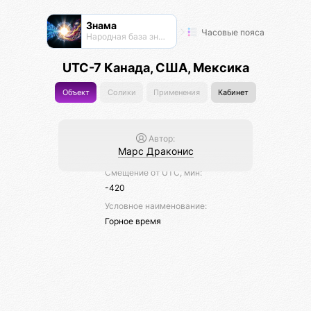
Знама
Часовые пояса
Народная база знаний
UTC-7 Канада, США, Мексика
Объект
Солики
Применения
Кабинет
Автор:
Марс Драконис
Смещение от UTC, мин:
-420
Условное наименование:
Горное время