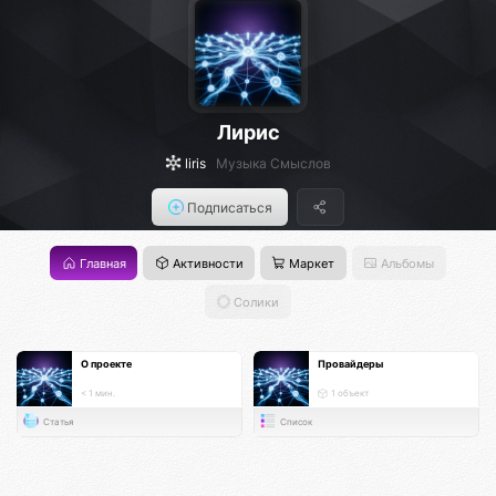
Лирис
liris
Музыка Смыслов
Подписаться
Главная
Активности
Маркет
Альбомы
Солики
О проекте
Провайдеры
< 1 мин.
1 объект
Статья
Список