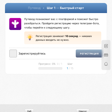
Путевод
•
Шаг 1
—
Быстрый старт
Путевод познакомит вас с платформой и поможет быстро
разобраться. Пройдите регистрацию через телеграм-бота,
чтобы перейти к следующему шагу.
Регистрация занимает
10 секунд
— никаких
данных вводить не нужно.
Зарегистрируйтесь
РЕГИСТРАЦИЯ
Прогресс: 0%
0 / 1
Шаг
1
/ 15
Хаб
Нексус