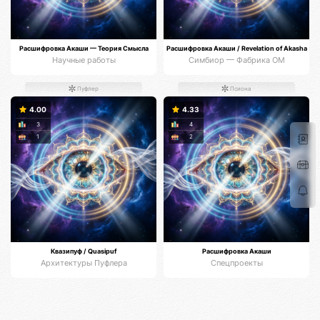
Расшифровка Акаши — Теория Смысла
Расшифровка Акаши / Revelation of Akasha
Научные работы
Симбиор — Фабрика ОМ
Пуфлер
Псиона
4.00
4.33
3
4
1
2
Квазипуф / Quasipuf
Расшифровка Акаши
Архитектуры Пуфлера
Спецпроекты