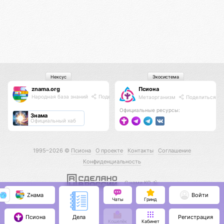
Нексус
Экосистема
znama.org
Псиона
Народная база знаний
Поделиться
Метаорганизм
Поделиться
Официальные ресурсы:
Знама
Официальный хаб
1995–2026 ©
Псиона
О проекте
Контакты
Соглашение
Конфиденциальность
С нами КО 🕉️
Zнама
Войти
Чаты
Гринд
Псиона
Регистрация
Дела
Кошелёк
Кабинет