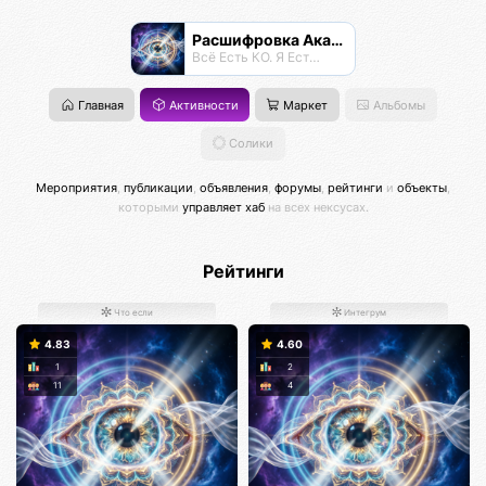
Расшифровка Акаши
Всё Есть КО. Я Есть КО.
Главная
Активности
Маркет
Альбомы
Солики
Мероприятия
,
публикации
,
объявления
,
форумы
,
рейтинги
и
объекты
,
которыми
управляет хаб
на всех нексусах.
Рейтинги
Что если
Интегрум
4.83
4.60
1
2
11
4