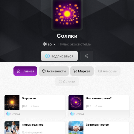
Солики
solik
Пульс экосистемы
Подписаться
Главная
Активности
Маркет
Альбомы
Солики
О проекте
Что такое солики?
0
< 1 мин.
2
~1 мин.
Статья
Статья
Форум соликов
Сотрудничество
0 обсуждений