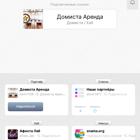
Подключенные ссылки:
Домиста Аренда
Домиста / Хаб
Партнёр
Список
Домиста Аренда
Наши партнёры
item1709
Домиста Аренда
atom1477
Поделиться
Элементы
Добавить
3
Хаб
Нексус
Афиста Лаб
znama.org
afista_lab
Поделиться
Народная база знаний
Подели