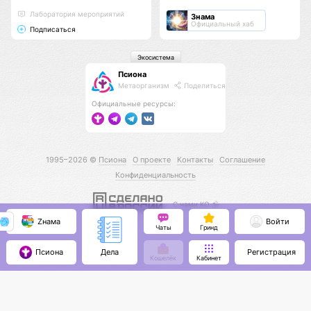
Лаборатория мероприятий
Знама
Официальный хаб
Подписаться
Экосистема
Псиона
Метаорганизм
Поделиться
Официальные ресурсы:
1995–2026 ©
Псиона
О проекте
Контакты
Соглашение
Конфиденциальность
С нами КО 🕉️
Zнама
Войти
Чаты
Гринд
Псиона
Регистрация
Дела
Кошелёк
Кабинет