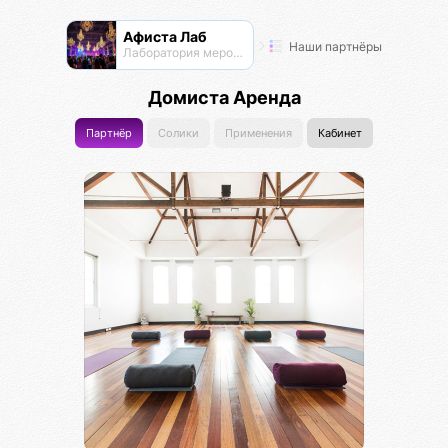
Афиста Лаб
Наши партнёры
Лаборатория мероприятий
Домиста Аренда
Партнёр
Солики
Применения
Кабинет