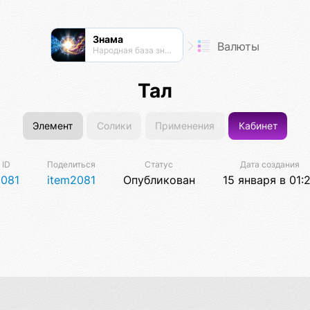
Знама
Валюты
Народная база знаний
Тал
Элемент
Солики
Применения
Кабинет
ID
Поделиться
Статус
Дата создания
081
item2081
Опубликован
15 января в 01: