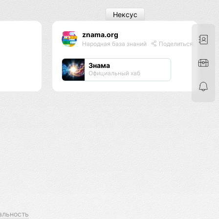
Нексус
znama.org
Народная база знаний
Поделиться
Знама
Официальный хаб
альность