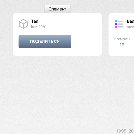
Элемент
Тал
Ва
item2081
ato
Элементы
19
1995–2