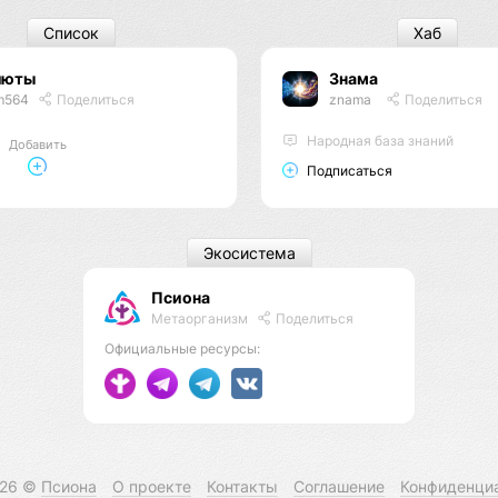
Список
Хаб
люты
Знама
m564
Поделиться
znama
Поделиться
Народная база знаний
Добавить
Подписаться
Экосистема
Псиона
Метаорганизм
Поделиться
Официальные ресурсы:
026 ©
Псиона
О проекте
Контакты
Соглашение
Конфиденци