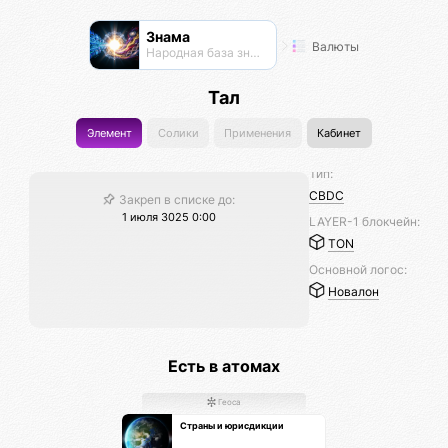
Знама
Валюты
Народная база знаний
Тал
Элемент
Солики
Применения
Кабинет
Тип:
CBDC
Закреп в списке до:
1 июля 3025 0:00
LAYER-1 блокчейн:
TON
Основной логос:
Новалон
Есть в атомах
Геоса
Страны и юрисдикции