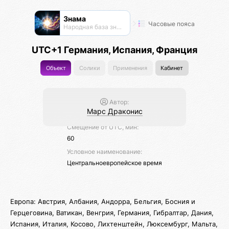
Знама
Часовые пояса
Народная база знаний
UTC+1 Германия, Испания, Франция
Объект
Солики
Применения
Кабинет
Автор:
Марс Драконис
Смещение от UTC, мин:
60
Условное наименование:
Центральноевропейское время
Европа: Австрия, Албания, Андорра, Бельгия, Босния и
Герцеговина, Ватикан, Венгрия, Германия, Гибралтар, Дания,
Испания, Италия, Косово, Лихтенштейн, Люксембург, Мальта,