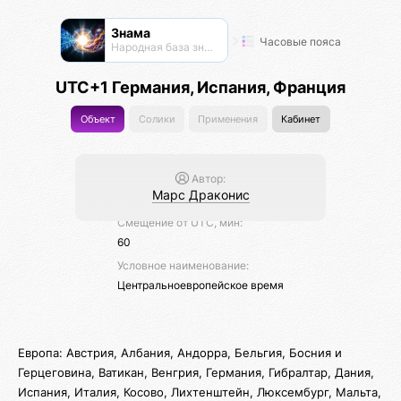
Знама
Часовые пояса
Народная база знаний
UTC+1 Германия, Испания, Франция
Объект
Солики
Применения
Кабинет
Автор:
Марс Драконис
Смещение от UTC, мин:
60
Условное наименование:
Центральноевропейское время
Европа: Австрия, Албания, Андорра, Бельгия, Босния и
Герцеговина, Ватикан, Венгрия, Германия, Гибралтар, Дания,
Испания, Италия, Косово, Лихтенштейн, Люксембург, Мальта,