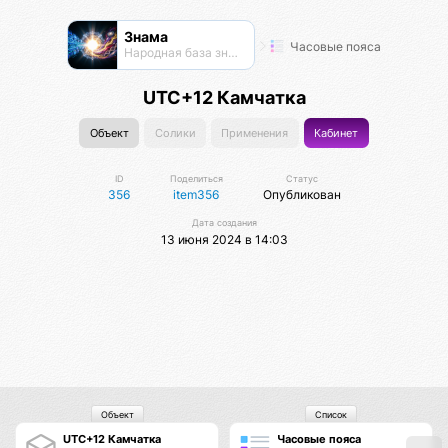
Знама
Часовые пояса
Народная база знаний
UTC+12 Камчатка
Объект
Солики
Применения
Кабинет
ID
Поделиться
Статус
356
item356
Опубликован
Дата создания
13 июня 2024 в 14:03
Объект
Список
UTC+12 Камчатка
Часовые пояса