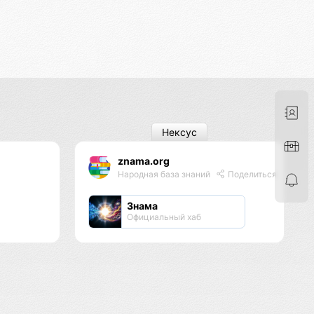
Нексус
znama.org
Народная база знаний
Поделиться
Знама
Официальный хаб