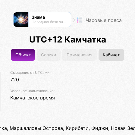
Знама
Часовые пояса
Народная база знаний
UTC+12 Камчатка
Объект
Солики
Применения
Кабинет
Смещение от UTC, мин:
720
Условное наименование:
Камчатское время
тка, Маршалловы Острова, Кирибати, Фиджи, Новая Зел