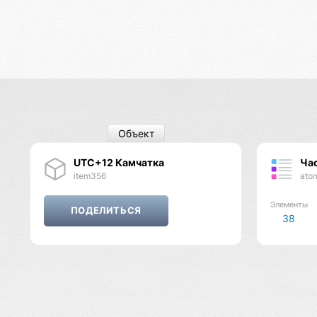
Объект
UTC+12 Камчатка
Ча
item356
ato
Элементы
38