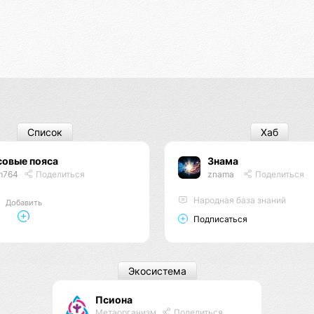
Список
Хаб
совые пояса
Знама
m764
Поделиться
znama
Поделиться
Народная база знаний
Добавить
Подписаться
Экосистема
Псиона
Метаорганизм
Поделиться