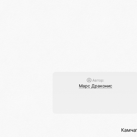
Автор:
Марс Драконис
Камча