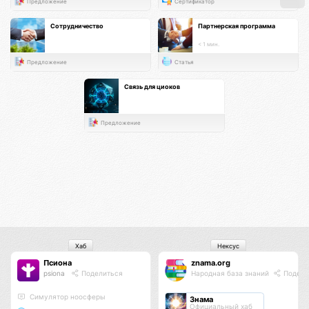
Предложение
Сертификатор
Сотрудничество
Партнерская программа
< 1 мин.
Предложение
Статья
Связь для циоков
Предложение
Хаб
Нексус
Псиона
znama.org
psiona
Поделиться
Народная база знаний
Подели
Cимулятор ноосферы
Знама
Официальный хаб