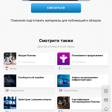
Поможем подготовить материалы для публикаций и обзоров.
Смотрите также
Другие атомы в этой папке
Форум Псионы
Пожелания и предложения
1 обсуждение
0 объектов
Форум
Список
Сообщить об ошибке
Запрос на расширение
инфраструктуры
Предложение
Предложение
Арбитраж / решение споров
Сертификация
тестировщиков Псионы