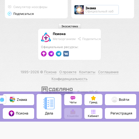
Cимулятор ноосферы
Знама
Официальный хаб
Подписаться
Экосистема
Псиона
Метаорганизм
Поделиться
Официальные ресурсы:
1995–2026 ©
Псиона
О проекте
Контакты
Соглашение
Конфиденциальность
С нами КО 🕉️
Zнама
Войти
Чаты
Гринд
Псиона
Регистрация
Дела
Кошелёк
Кабинет