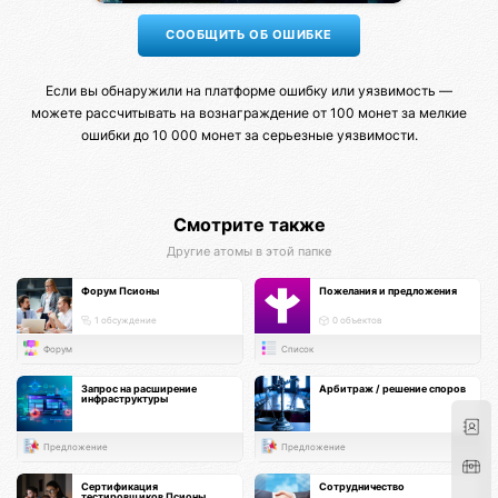
Если вы обнаружили на платформе ошибку или уязвимость —
можете рассчитывать на вознаграждение от 100 монет за мелкие
ошибки до 10 000 монет за серьезные уязвимости.
Смотрите также
Другие атомы в этой папке
Форум Псионы
Пожелания и предложения
1 обсуждение
0 объектов
Форум
Список
Запрос на расширение
Арбитраж / решение споров
инфраструктуры
Предложение
Предложение
Сертификация
Сотрудничество
тестировщиков Псионы