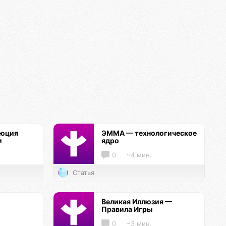
люция
ЭММА — технологическое
и
ядро
0
~4 мин.
Статья
Великая Иллюзия —
Правила Игры
0
~3 мин.