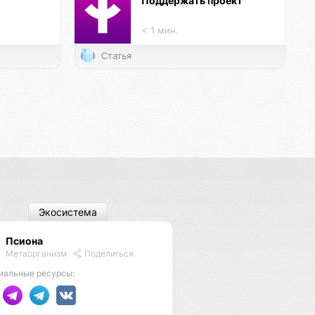
Поддержать проект
< 1 мин.
Статья
Экосистема
Псиона
Метаорганизм
Поделиться
иальные ресурсы: