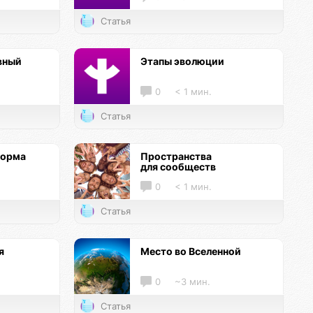
Статья
вный
Этапы эволюции
0
< 1 мин.
Статья
форма
Пространства
для сообществ
0
< 1 мин.
Статья
я
Место во Вселенной
0
~3 мин.
Статья