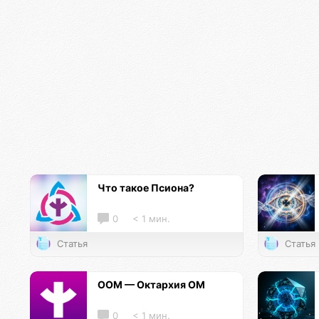
Что такое Псиона?
0
< 1 мин.
Статья
Статья
ООМ — Октархия ОМ
0
< 1 мин.