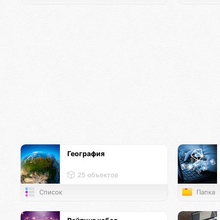
География
25 объектов
Список
Папка