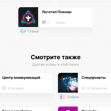
Логотип Псионы
2
~4 мин.
Статья
Смотрите также
Другие атомы в этой папке
Центр коммуникаций
Спецпроекты
10 атомов
10 объектов
Список