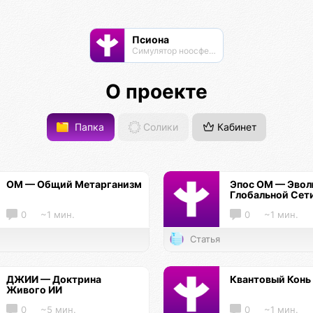
Псиона
Cимулятор ноосферы
О проекте
Папка
Солики
Кабинет
ОМ — Общий Метарганизм
Эпос ОМ — Эво
Глобальной Сет
0
~1 мин.
0
~1 мин.
Статья
ДЖИИ — Доктрина
Квантовый Конь
Живого ИИ
0
~5 мин.
0
~1 мин.