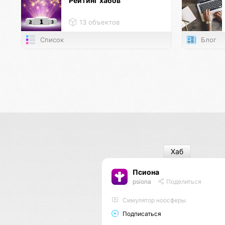
Рейтинг хабов
13 объектов
Список
Блог
Хаб
Псиона
psiona
Поделиться
Cимулятор ноосферы
Подписаться