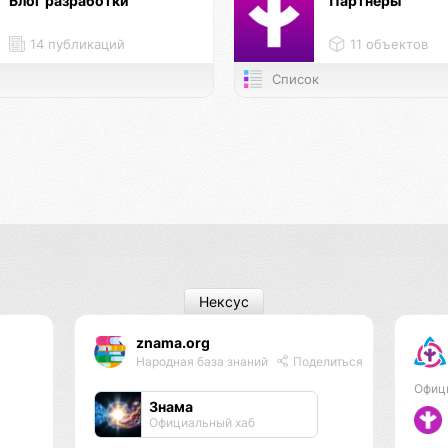
Блог разработки
Партнёры
14 публикаций
11 объектов
Список
Нексус
znama.org
Народная база знаний
Поделиться
Офиц
Знама
Официальный хаб