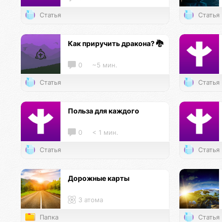
Статья
Статья
Как приручить дракона? 🐉
0
~5 мин.
Статья
Статья
Польза для каждого
0
< 1 мин.
Статья
Статья
Дорожные карты
3 атома
Папка
Статья