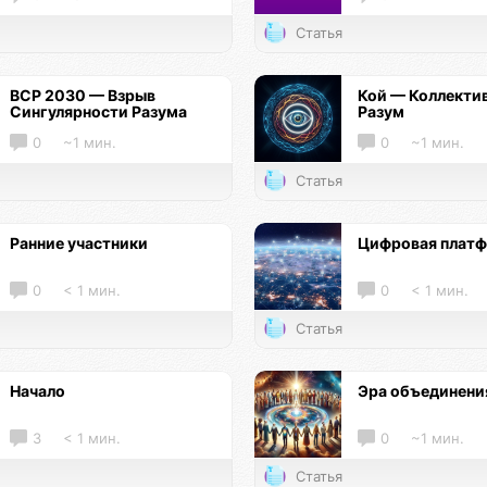
Статья
ВСР 2030 — Взрыв
Кой — Коллекти
Сингулярности Разума
Разум
0
~1 мин.
0
~1 мин.
Статья
Ранние участники
Цифровая плат
0
< 1 мин.
0
< 1 мин.
Статья
Начало
Эра объединени
3
< 1 мин.
0
~1 мин.
Статья